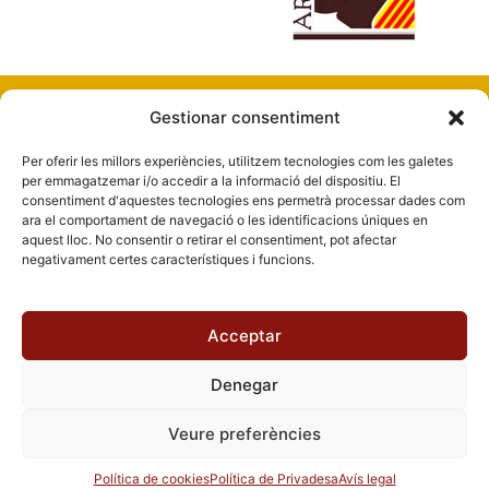
Gestionar consentiment
Per oferir les millors experiències, utilitzem tecnologies com les galetes
per emmagatzemar i/o accedir a la informació del dispositiu. El
consentiment d'aquestes tecnologies ens permetrà processar dades com
ara el comportament de navegació o les identificacions úniques en
aquest lloc. No consentir o retirar el consentiment, pot afectar
Dona’t d’alta a la nostra newsletter
negativament certes característiques i funcions.
Gremi de Flequers de la Província de Barcelona
C / Pau Claris, 134, 3r i 4rt. 08009 Barcelona
Acceptar
Tel: 93 487 18 18
Email: secretaria@gremipa.com
Denegar
Avís legal
Política de Privadesa
Política de cookies
Veure preferències
Canal ètic
Política de qualitat
Accés al webmail
Política de cookies
Política de Privadesa
Avís legal