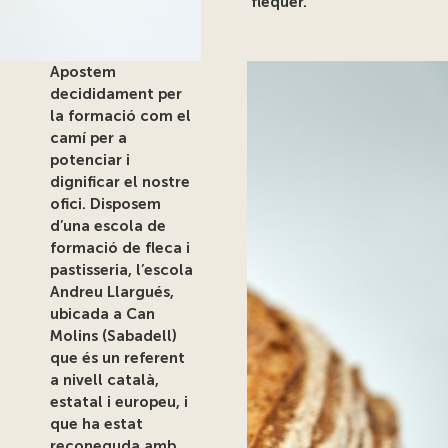
flequer.
Apostem
decididament per
la formació com el
camí per a
potenciar i
dignificar el nostre
ofici. Disposem
d’una
escola de
formació de fleca i
pastisseria, l’escola
Andreu Llargués,
ubicada a Can
Molins (Sabadell)
que és un referent
a nivell català,
estatal i europeu, i
que ha estat
reconeguda amb