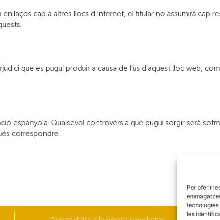
enllaços cap a altres llocs d’Internet, el titular no assumirà cap 
quests.
judici que es pugui produir a causa de l’ús d’aquest lloc web, com 
ació espanyola. Qualsevol controvèrsia que pugui sorgir serà sotme
gués correspondre.
Per oferir l
emmagatzemar
tecnologies
les identifi
Dona’t d’alta a la nostra newsletter