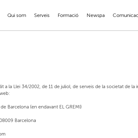
Qui som
Serveis
Formació
Newspa
Comunicac
a la Llei 34/2002, de 11 de juliol, de serveis de la societat de la 
c web:
ia de Barcelona (en endavant EL GREMI)
r, 08009 Barcelona
com