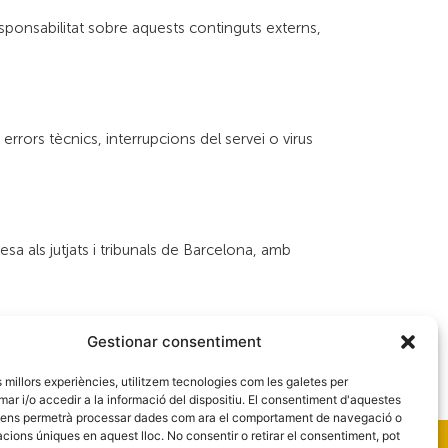
responsabilitat sobre aquests continguts externs,
errors tècnics, interrupcions del servei o virus
sa als jutjats i tribunals de Barcelona, amb
Gestionar consentiment
es millors experiències, utilitzem tecnologies com les galetes per
 i/o accedir a la informació del dispositiu. El consentiment d'aquestes
 ens permetrà processar dades com ara el comportament de navegació o
Gremi de Flequers de la Província de Barcelona
cacions úniques en aquest lloc. No consentir o retirar el consentiment, pot