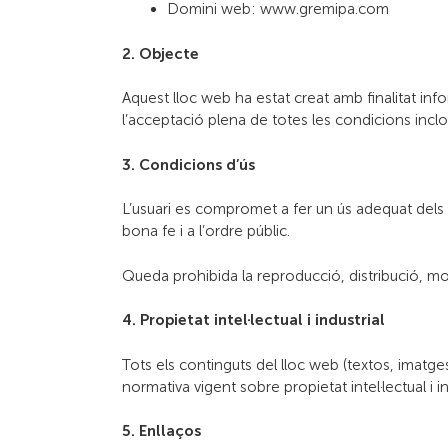
Domini web: www.gremipa.com
2. Objecte
Aquest lloc web ha estat creat amb finalitat infor
l’acceptació plena de totes les condicions inclo
3. Condicions d’ús
L’usuari es compromet a fer un ús adequat dels con
bona fe i a l’ordre públic.
Queda prohibida la reproducció, distribució, mod
4. Propietat intel·lectual i industrial
Tots els continguts del lloc web (textos, imatges,
normativa vigent sobre propietat intel·lectual i in
5. Enllaços