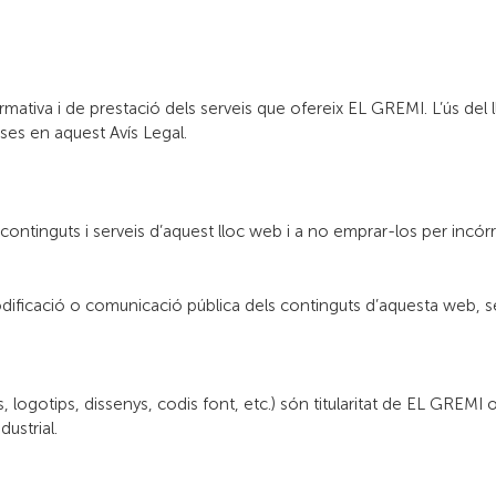
mativa i de prestació dels serveis que ofereix EL GREMI. L’ús del llo
ses en aquest Avís Legal.
tinguts i serveis d’aquest lloc web i a no emprar-los per incórrer en 
ificació o comunicació pública dels continguts d’aquesta web, sens
 logotips, dissenys, codis font, etc.) són titularitat de EL GREMI o
dustrial.