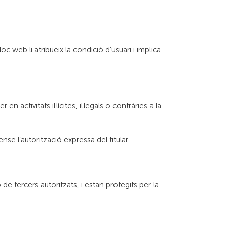
c web li atribueix la condició d’usuari i implica
activitats il·lícites, il·legals o contràries a la
e l’autorització expressa del titular.
 de tercers autoritzats, i estan protegits per la